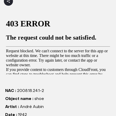
NAC :
2008.18.24.1-2
Object name :
shoe
Artist :
André Aubin
Date :
1942