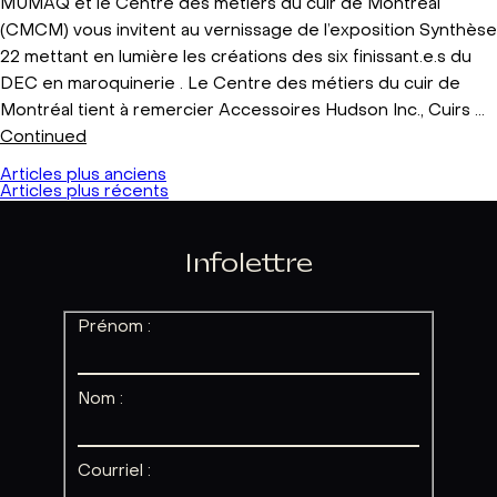
MUMAQ et le Centre des métiers du cuir de Montréal
(CMCM) vous invitent au vernissage de l’exposition Synthèse
22 mettant en lumière les créations des six finissant.e.s du
DEC en maroquinerie . Le Centre des métiers du cuir de
Montréal tient à remercier Accessoires Hudson Inc., Cuirs …
Continued
Navigation
Articles plus anciens
Articles plus récents
des
articles
Infolettre
Prénom :
Nom :
Courriel :