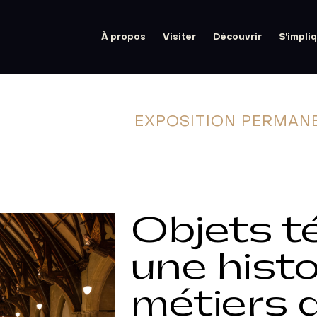
À propos
Visiter
Découvrir
S'impli
EXPOSITION
PERMAN
Objets t
une histo
métiers d