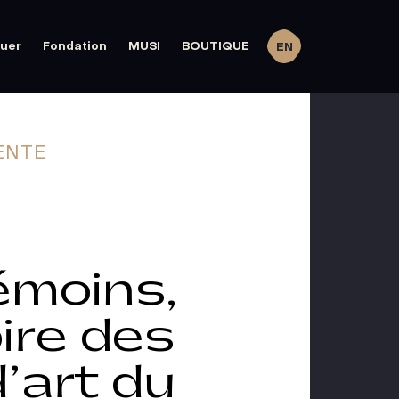
quer
Fondation
MUSI
BOUTIQUE
EN
ENTE
émoins,
ire des
’art du