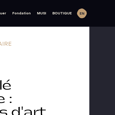
quer
Fondation
MUSI
BOUTIQUE
EN
AIRE
lé
 :
s d'art