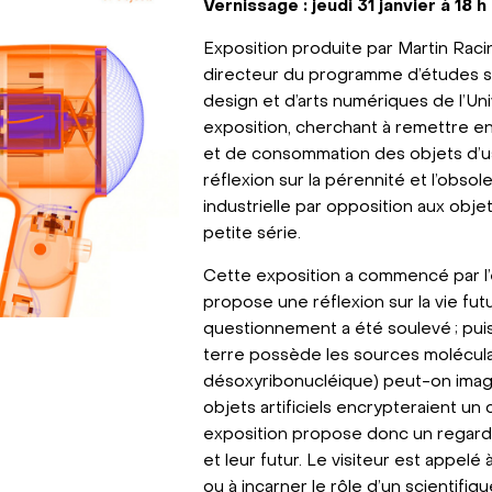
Vernissage : jeudi 31 janvier à 18 
Exposition produite par Martin Racin
directeur du programme d’études 
design et d’arts numériques de l’Un
exposition, cherchant à remettre e
et de consommation des objets d’u
réflexion sur la pérennité et l’obso
industrielle par opposition aux obje
petite série.
Cette exposition a commencé par l’
propose une réflexion sur la vie futu
questionnement a été soulevé ; puis
terre possède les sources moléculai
désoxyribonucléique) peut-on imagi
objets artificiels encrypteraient u
exposition propose donc un regard i
et leur futur. Le visiteur est appelé
ou à incarner le rôle d’un scientifi