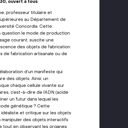
h 30, ouvert à tous
e, professeur titulaire et
supérieures au Département de
iversité Concordia. Cette
n question le mode de production
sage courant, suscite une
lescence des objets de fabrication
ts de fabrication artisanale ou de
élaboration d’un manifeste qui
re des objets. Ainsi, un
que chaque cellule vivante sur
res, c’est-à-dire de l’ADN (acide
ner un futur dans lequel les
n code génétique ? Cette
déaliste et critique sur les objets
 à manipuler des objets interactifs
que tout en observant les organes